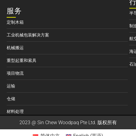
服务
半
定制木箱
制
工业机械包装解决方案
航
机械搬运
海
重型起重和索具
石
项目物流
运输
仓储
材料处理
2023 @ Sin Chew Woodpaq Pte Ltd. 版权所有
简体中文
English
(
英语
)