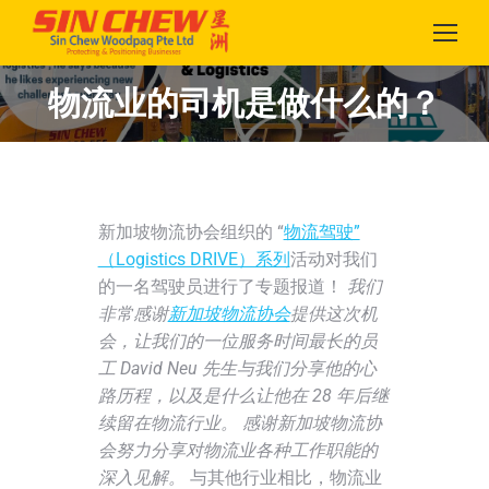
物流业的司机是做什么的？
您在这里：
新加坡物流协会组织的 “
物流驾驶”
（Logistics DRIVE）系列
活动对我们
的一名驾驶员进行了专题报道！
我们
非常感谢
新加坡物流协会
提供这次机
会，让我们的一位服务时间最长的员
工 David Neu 先生与我们分享他的心
路历程，以及是什么让他在 28 年后继
续留在物流行业。 感谢新加坡物流协
会努力分享对物流业各种工作职能的
深入见解。
与其他行业相比，物流业