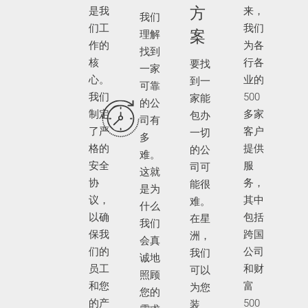
方
是我
来，
我们
们工
我们
案
理解
作的
为各
找到
核
行各
要找
一家
心。
业的
到一
可靠
我们
500
家能
的公
制定
多家
包办
司有
了严
客户
一切
多
格的
提供
的公
难。
安全
服
司可
这就
协
务，
能很
是为
议，
其中
难。
什么
以确
包括
在星
我们
保我
跨国
洲，
会真
们的
公司
我们
诚地
员工
和财
可以
照顾
和您
富
为您
您的
的产
500
装