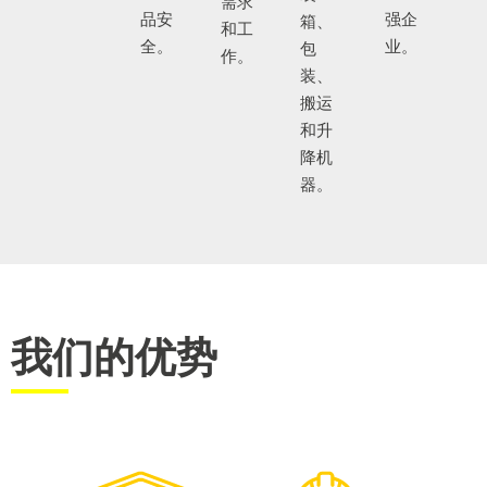
需求
品安
强企
箱、
和工
全。
业。
包
作。
装、
搬运
和升
降机
器。
我们的优势