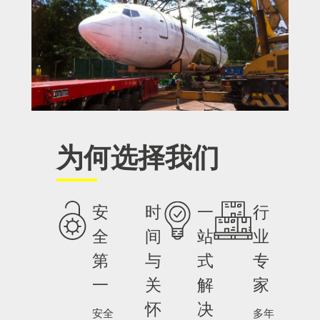
为何选择我们
安
时
一
行
全
间
站
业
第
与
式
专
一
关
解
家
怀
决
安全
多年