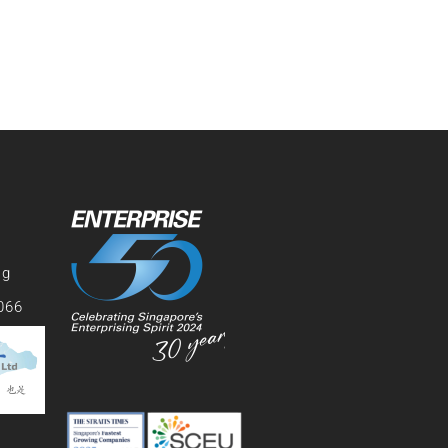
sg
066